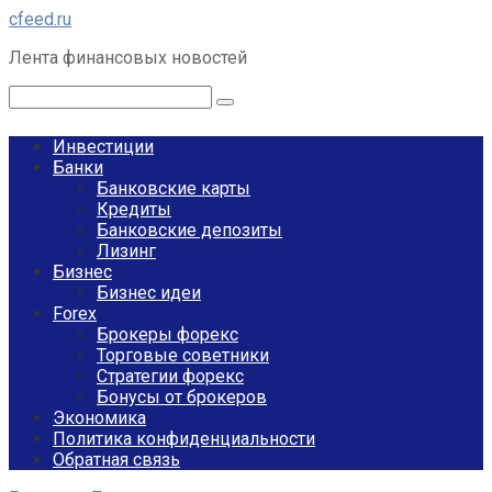
Перейти
cfeed.ru
к
Лента финансовых новостей
контенту
Поиск:
Инвестиции
Банки
Банковские карты
Кредиты
Банковские депозиты
Лизинг
Бизнес
Бизнес идеи
Forex
Брокеры форекс
Торговые советники
Стратегии форекс
Бонусы от брокеров
Экономика
Политика конфиденциальности
Обратная связь