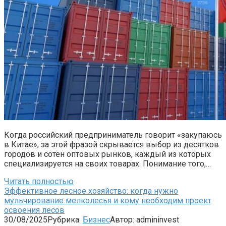
Когда российский предприниматель говорит «закупаюсь
в Китае», за этой фразой скрывается выбор из десятков
городов и сотен оптовых рынков, каждый из которых
специализируется на своих товарах. Понимание того,…
Читать полностью
Эффективное лесное хозяйство: когда нужно
мульчирование мелколесья и кому необходим проект
освоения лесов
30/08/2025
Рубрика:
Бизнес
Автор:
admininvest