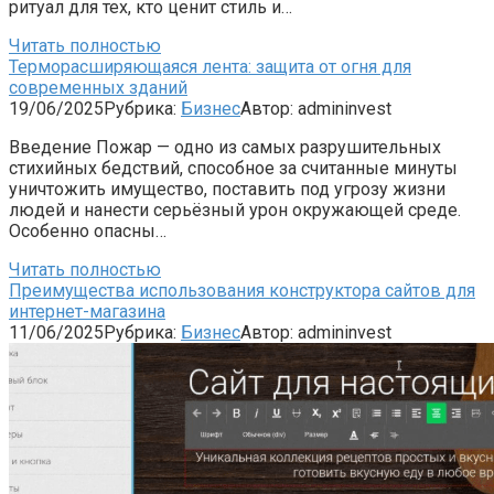
ритуал для тех, кто ценит стиль и…
Читать полностью
Терморасширяющаяся лента: защита от огня для
современных зданий
19/06/2025
Рубрика:
Бизнес
Автор:
admininvest
Введение Пожар — одно из самых разрушительных
стихийных бедствий, способное за считанные минуты
уничтожить имущество, поставить под угрозу жизни
людей и нанести серьёзный урон окружающей среде.
Особенно опасны…
Читать полностью
Преимущества использования конструктора сайтов для
интернет-магазина
11/06/2025
Рубрика:
Бизнес
Автор:
admininvest