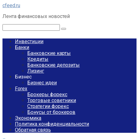
Перейти
cfeed.ru
к
Лента финансовых новостей
контенту
Поиск:
Инвестиции
Банки
Банковские карты
Кредиты
Банковские депозиты
Лизинг
Бизнес
Бизнес идеи
Forex
Брокеры форекс
Торговые советники
Стратегии форекс
Бонусы от брокеров
Экономика
Политика конфиденциальности
Обратная связь