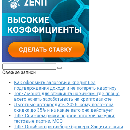
Поиск:
Свежие записи
Как оформить залоговый кредит без
подтверждения дохода и не потерять квартиру
Топ-7 монет для стейкинга новичкам: где проще
всего начать зарабатывать на криптовалюте
Льготные автокредиты 2026: кому положена
скидка до 35% и на какие авто она действует
Title: Снижаем риски первой оптовой закупки:
тестовые партии, MOQ
Title: Ошибки при выборе брокера: Защитите свои