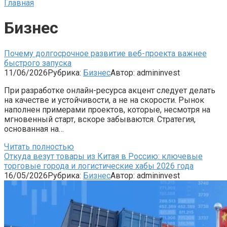
Главная
Бизнес
Почему долгосрочное развитие веб-проекта важнее
быстрого запуска
11/06/2026
Рубрика:
Бизнес
Автор:
admininvest
При разработке онлайн-ресурса акцент следует делать
на качестве и устойчивости, а не на скорости. Рынок
наполнен примерами проектов, которые, несмотря на
мгновенный старт, вскоре забываются. Стратегия,
основанная на…
Читать полностью
Откуда везут товары из Китая в Россию: ключевые
торговые города и логистические хабы 2026 года
16/05/2026
Рубрика:
Бизнес
Автор:
admininvest