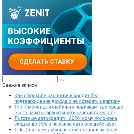
Поиск:
Свежие записи
Как оформить залоговый кредит без
подтверждения дохода и не потерять квартиру
Топ-7 монет для стейкинга новичкам: где проще
всего начать зарабатывать на криптовалюте
Льготные автокредиты 2026: кому положена
скидка до 35% и на какие авто она действует
Title: Снижаем риски первой оптовой закупки: