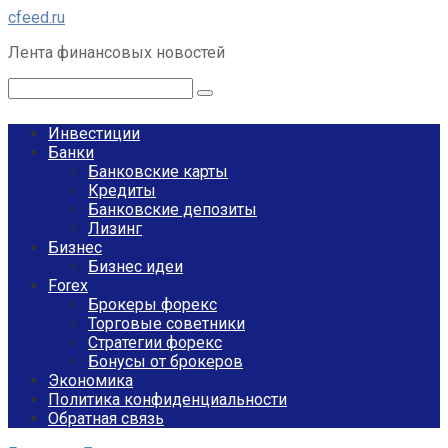
Перейти
cfeed.ru
к
Лента финансовых новостей
контенту
Поиск:
Инвестиции
Банки
Банковские карты
Кредиты
Банковские депозиты
Лизинг
Бизнес
Бизнес идеи
Forex
Брокеры форекс
Торговые советники
Стратегии форекс
Бонусы от брокеров
Экономика
Политика конфиденциальности
Обратная связь