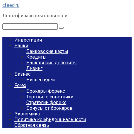
Перейти
cfeed.ru
к
Лента финансовых новостей
контенту
Поиск:
Инвестиции
Банки
Банковские карты
Кредиты
Банковские депозиты
Лизинг
Бизнес
Бизнес идеи
Forex
Брокеры форекс
Торговые советники
Стратегии форекс
Бонусы от брокеров
Экономика
Политика конфиденциальности
Обратная связь