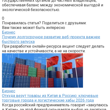
государственных органов до частных владельцев,
обеспечивая баланс между экономической выгодой и
экологической безопасностью.
0
Понравилась статья? Поделиться с друзьями:
Вам также может быть интересно
Бизнес
Почему долгосрочное развитие веб-проекта важнее
быстрого запуска
При разработке онлайн-ресурса акцент следует делать
на качестве и устойчивости, а не на скорости.
Бизнес
Откуда везут товары из Китая в Россию: ключевые
торговые города и логистические хабы 2026 года
Когда российский предприниматель говорит «закупаюсь
в Китае», за этой фразой скрывается выбор из десятков