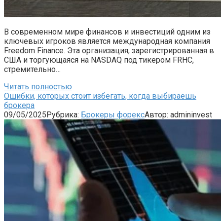
В современном мире финансов и инвестиций одним из
ключевых игроков является международная компания
Freedom Finance. Эта организация, зарегистрированная в
США и торгующаяся на NASDAQ под тикером FRHC,
стремительно…
Читать полностью
Ошибки, которых стоит избегать, когда выбираешь
брокера
09/05/2025
Рубрика:
Брокеры форекс
Автор:
admininvest