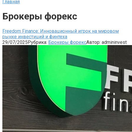
Главная
Брокеры форекс
Freedom Finance: Инновационный игрок на мировом
рынке инвестиций и финтеха
29/07/2025
Рубрика:
Брокеры форекс
Автор:
admininvest