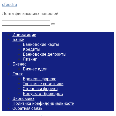
Перейти
cfeed.ru
к
Лента финансовых новостей
контенту
Поиск:
Инвестиции
Банки
Банковские карты
Кредиты
Банковские депозиты
Лизинг
Бизнес
Бизнес идеи
Forex
Брокеры форекс
Торговые советники
Стратегии форекс
Бонусы от брокеров
Экономика
Политика конфиденциальности
Обратная связь