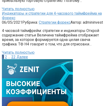
прибыльную торговую стратегию. Поэтому…
Читать полностью
Индикаторы и стратегии для 4-часового таймфрейма на
Форекс
06/05/2021
Рубрика:
Стратегии форекс
Автор:
admininvest
4 часовой таймфрейм: стратегии и индикаторы Открой
содержание статьи Величина таймфрейма отображает
время, за которое формируется одна целая свеча
графика. ТФ H4 говорит о том, что для отрисовки…
Читать полностью
Пагинация
1
2
…
22
Далее
записей