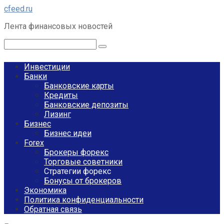
Перейти
cfeed.ru
к
Лента финансовых новостей
контенту
Поиск:
Инвестиции
Банки
Банковские карты
Кредиты
Банковские депозиты
Лизинг
Бизнес
Бизнес идеи
Forex
Брокеры форекс
Торговые советники
Стратегии форекс
Бонусы от брокеров
Экономика
Политика конфиденциальности
Обратная связь