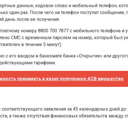
портные данные, кодовое слово и мобильный телефон, кот
лько один раз. После чего на телефон поступит сообщение
й день после ее получения.
платному номеру 8800 700 7877 с мобильного телефона и у
авлено СМС с временным паролем на номер, который был у
твителен в течение 5 минут).
с его вводом в банкомате банка «Открытие» или другого б
с действующими тарифами.
ожность принимать в казну полученное АСВ имущество
к соответствующего заявления за 45 календарных дней до
ти, а также отсутствия финансовых обязательств между с