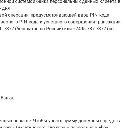
ионной системой банка персональных данных клиента в
 дня.
ервой операции, предусматривающей ввод PIN-кода
а верного PIN-кода и успешного совершения транзакции.
 7877 (бесплатно по России) или +7495 787 7877 (по
 банка.
нных по карте. Чтобы узнать сумму доступных средств
 nnnn» (B-латинское), где nnnn – последние цифры