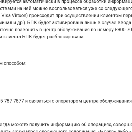
тивируется автоматически в процессе обработки информац
дствами на ней можно воспользоваться уже со следующего
е Visa Virtuon) происходит при осуществлении клиентом п
рминал и др.). БПК будет активирована лишь в случае ввод
аточно позвонить в центр обслуживания по номеру 8800 700
и клиента БПК будет разблокирована.
м способом:
 787 7877 и связаться с оператором центра обслуживания
егда можете получить информацию об операциях, соверше
вить sms-запрос следующего содержания: «Б nnnn» либо «B