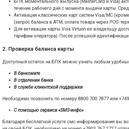
БПК моментального выпуска (MasterCard и Visa) ак
течение рабочего дня с момента выдачи карты. Сре
Активация классических карт систем Visa/MC (кром
(запрос баланса в АТМ, оплата товара через POS-те
Для активации карты Visa Virtuon ее владельцу дост
тарифам оператора). После успешной идентификаци
2. Проверка баланса карты
Доступный остаток на БПК можно узнать любым удобны
В банкомате
В отделении банка
В службе клиентской поддержки
Необходимо позвонить по номеру 8800 700 7877 или +7495
С помощью сервиса «SMS-инфо»
Благодаря бесплатной услуге смс-информирования вы вс
на своей БПК, необходимо на номер +7903 767 2727 отпра