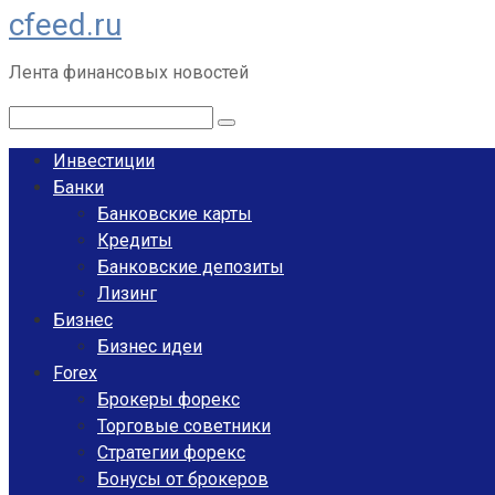
cfeed.ru
Перейти
к
Лента финансовых новостей
контенту
Поиск:
Инвестиции
Банки
Банковские карты
Кредиты
Банковские депозиты
Лизинг
Бизнес
Бизнес идеи
Forex
Брокеры форекс
Торговые советники
Стратегии форекс
Бонусы от брокеров