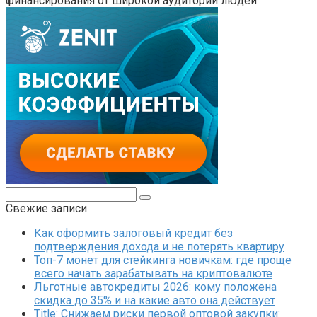
финансирования от широкой аудитории людей
Поиск:
Свежие записи
Как оформить залоговый кредит без
подтверждения дохода и не потерять квартиру
Топ-7 монет для стейкинга новичкам: где проще
всего начать зарабатывать на криптовалюте
Льготные автокредиты 2026: кому положена
скидка до 35% и на какие авто она действует
Title: Снижаем риски первой оптовой закупки: