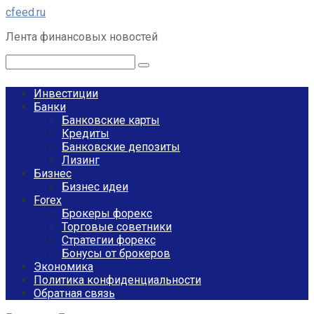
Перейти
cfeed.ru
к
Лента финансовых новостей
контенту
Поиск:
Инвестиции
Банки
Банковские карты
Кредиты
Банковские депозиты
Лизинг
Бизнес
Бизнес идеи
Forex
Брокеры форекс
Торговые советники
Стратегии форекс
Бонусы от брокеров
Экономика
Политика конфиденциальности
Обратная связь