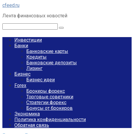
Перейти
cfeed.ru
к
Лента финансовых новостей
контенту
Поиск:
Инвестиции
Банки
Банковские карты
Кредиты
Банковские депозиты
Лизинг
Бизнес
Бизнес идеи
Forex
Брокеры форекс
Торговые советники
Стратегии форекс
Бонусы от брокеров
Экономика
Политика конфиденциальности
Обратная связь