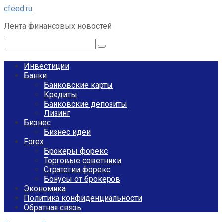
Перейти
cfeed.ru
к
Лента финансовых новостей
контенту
Поиск:
Инвестиции
Банки
Банковские карты
Кредиты
Банковские депозиты
Лизинг
Бизнес
Бизнес идеи
Forex
Брокеры форекс
Торговые советники
Стратегии форекс
Бонусы от брокеров
Экономика
Политика конфиденциальности
Обратная связь