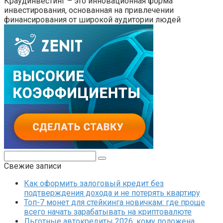
Краудинвестинг – это инновационная форма
инвестирования, основанная на привлечении
финансирования от широкой аудитории людей
Поиск:
Свежие записи
Как оформить залоговый кредит без
подтверждения дохода и не потерять квартиру
Топ-7 монет для стейкинга новичкам: где проще
всего начать зарабатывать на криптовалюте
Льготные автокредиты 2026: кому положена