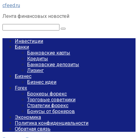
Перейти
cfeed.ru
к
Лента финансовых новостей
контенту
Поиск:
Инвестиции
Банки
Банковские карты
Кредиты
Банковские депозиты
Лизинг
Бизнес
Бизнес идеи
Forex
Брокеры форекс
Торговые советники
Стратегии форекс
Бонусы от брокеров
Экономика
Политика конфиденциальности
Обратная связь