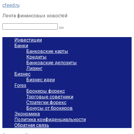
Перейти
cfeed.ru
к
Лента финансовых новостей
контенту
Поиск:
Инвестиции
Банки
Банковские карты
Кредиты
Банковские депозиты
Лизинг
Бизнес
Бизнес идеи
Forex
Брокеры форекс
Торговые советники
Стратегии форекс
Бонусы от брокеров
Экономика
Политика конфиденциальности
Обратная связь