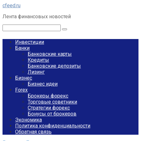
Перейти
cfeed.ru
к
Лента финансовых новостей
контенту
Поиск:
Инвестиции
Банки
Банковские карты
Кредиты
Банковские депозиты
Лизинг
Бизнес
Бизнес идеи
Forex
Брокеры форекс
Торговые советники
Стратегии форекс
Бонусы от брокеров
Экономика
Политика конфиденциальности
Обратная связь