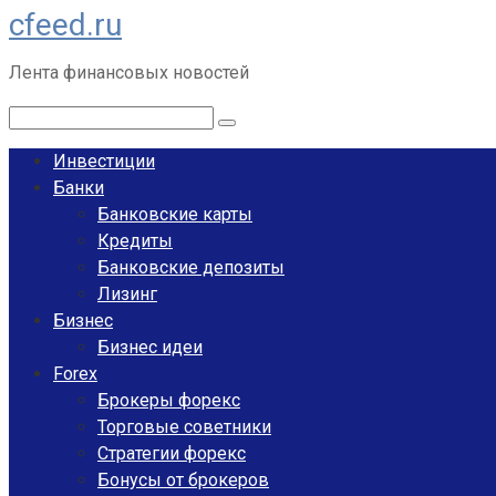
cfeed.ru
Перейти
к
Лента финансовых новостей
контенту
Поиск:
Инвестиции
Банки
Банковские карты
Кредиты
Банковские депозиты
Лизинг
Бизнес
Бизнес идеи
Forex
Брокеры форекс
Торговые советники
Стратегии форекс
Бонусы от брокеров