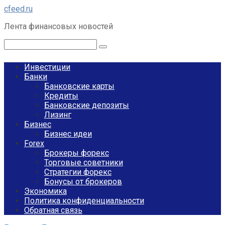
Перейти
cfeed.ru
к
Лента финансовых новостей
контенту
Поиск:
Инвестиции
Банки
Банковские карты
Кредиты
Банковские депозиты
Лизинг
Бизнес
Бизнес идеи
Forex
Брокеры форекс
Торговые советники
Стратегии форекс
Бонусы от брокеров
Экономика
Политика конфиденциальности
Обратная связь