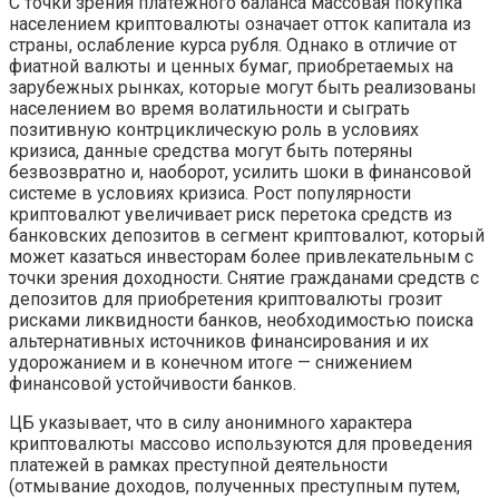
С точки зрения платежного баланса массовая покупка
населением криптовалюты означает отток капитала из
страны, ослабление курса рубля. Однако в отличие от
фиатной валюты и ценных бумаг, приобретаемых на
зарубежных рынках, которые могут быть реализованы
населением во время волатильности и сыграть
позитивную контрциклическую роль в условиях
кризиса, данные средства могут быть потеряны
безвозвратно и, наоборот, усилить шоки в финансовой
системе в условиях кризиса. Рост популярности
криптовалют увеличивает риск перетока средств из
банковских депозитов в сегмент криптовалют, который
может казаться инвесторам более привлекательным с
точки зрения доходности. Снятие гражданами средств с
депозитов для приобретения криптовалюты грозит
рисками ликвидности банков, необходимостью поиска
альтернативных источников финансирования и их
удорожанием и в конечном итоге — снижением
финансовой устойчивости банков.
ЦБ указывает, что в силу анонимного характера
криптовалюты массово используются для проведения
платежей в рамках преступной деятельности
(отмывание доходов, полученных преступным путем,