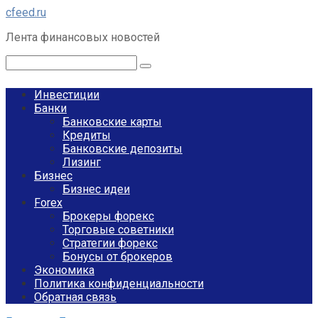
Перейти
cfeed.ru
к
Лента финансовых новостей
контенту
Поиск:
Инвестиции
Банки
Банковские карты
Кредиты
Банковские депозиты
Лизинг
Бизнес
Бизнес идеи
Forex
Брокеры форекс
Торговые советники
Стратегии форекс
Бонусы от брокеров
Экономика
Политика конфиденциальности
Обратная связь