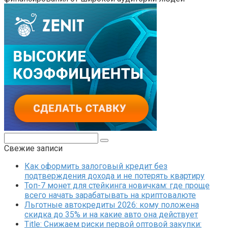
Поиск:
Свежие записи
Как оформить залоговый кредит без
подтверждения дохода и не потерять квартиру
Топ-7 монет для стейкинга новичкам: где проще
всего начать зарабатывать на криптовалюте
Льготные автокредиты 2026: кому положена
скидка до 35% и на какие авто она действует
Title: Снижаем риски первой оптовой закупки: