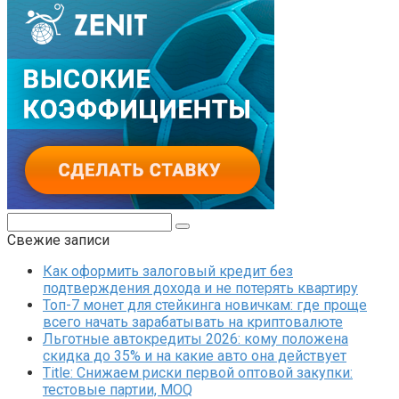
Поиск:
Свежие записи
Как оформить залоговый кредит без
подтверждения дохода и не потерять квартиру
Топ-7 монет для стейкинга новичкам: где проще
всего начать зарабатывать на криптовалюте
Льготные автокредиты 2026: кому положена
скидка до 35% и на какие авто она действует
Title: Снижаем риски первой оптовой закупки:
тестовые партии, MOQ