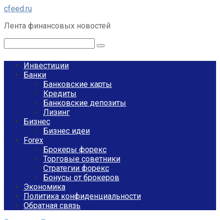
Перейти
cfeed.ru
к
Лента финансовых новостей
контенту
Поиск:
Инвестиции
Банки
Банковские карты
Кредиты
Банковские депозиты
Лизинг
Бизнес
Бизнес идеи
Forex
Брокеры форекс
Торговые советники
Стратегии форекс
Бонусы от брокеров
Экономика
Политика конфиденциальности
Обратная связь