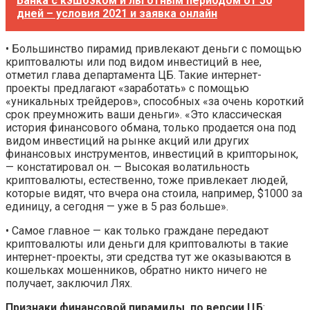
Банка с кэшбэком и льготным периодом от 50
дней – условия 2021 и заявка онлайн
• Большинство пирамид привлекают деньги с помощью
криптовалюты или под видом инвестиций в нее,
отметил глава департамента ЦБ. Такие интернет-
проекты предлагают «заработать» с помощью
«уникальных трейдеров», способных «за очень короткий
срок преумножить ваши деньги». «Это классическая
история финансового обмана, только продается она под
видом инвестиций на рынке акций или других
финансовых инструментов, инвестиций в крипторынок,
— констатировал он. — Высокая волатильность
криптовалюты, естественно, тоже привлекает людей,
которые видят, что вчера она стоила, например, $1000 за
единицу, а сегодня — уже в 5 раз больше».
• Самое главное — как только граждане передают
криптовалюты или деньги для криптовалюты в такие
интернет-проекты, эти средства тут же оказываются в
кошельках мошенников, обратно никто ничего не
получает, заключил Лях.
Признаки финансовой пирамиды, по версии ЦБ
: