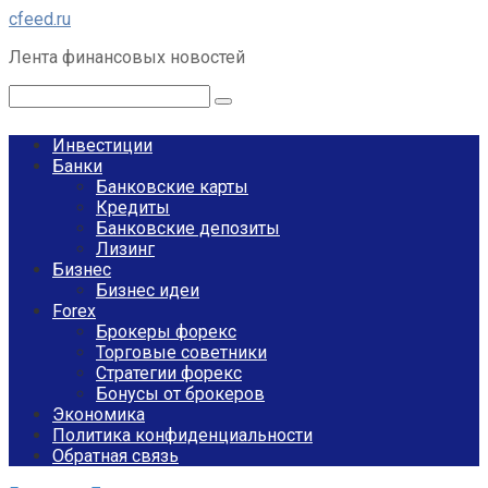
Перейти
cfeed.ru
к
Лента финансовых новостей
контенту
Поиск:
Инвестиции
Банки
Банковские карты
Кредиты
Банковские депозиты
Лизинг
Бизнес
Бизнес идеи
Forex
Брокеры форекс
Торговые советники
Стратегии форекс
Бонусы от брокеров
Экономика
Политика конфиденциальности
Обратная связь