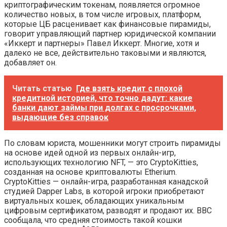
криптографическим токенам, появляется огромное
количество новых, в том числе игровых, платформ,
которые ЦБ расценивает как финансовые пирамиды,
говорит управляющий партнер юридической компании
«Иккерт и партнеры» Павел Иккерт. Многие, хотя и
далеко не все, действительно таковыми и являются,
добавляет он.
Читать статью
Где взять кредит с плохой
кредитной историей, что точно дадут: какие
банки дают займы при долгах с просрочками,
выдающие без справок
По словам юриста, мошенники могут строить пирамиды
на основе идей одной из первых онлайн-игр,
использующих технологию NFT, — это CryptoKitties,
созданная на основе криптовалюты Etherium.
CryptoKitties — онлайн-игра, разработанная канадской
студией Dapper Labs, в которой игроки приобретают
виртуальных кошек, обладающих уникальным
цифровым сертификатом, разводят и продают их. BBC
сообщала, что средняя стоимость такой кошки