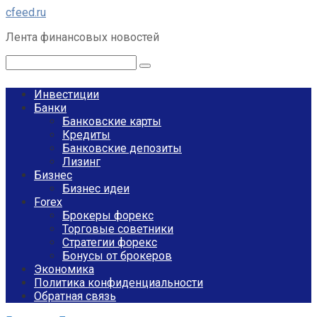
Перейти
cfeed.ru
к
Лента финансовых новостей
контенту
Поиск:
Инвестиции
Банки
Банковские карты
Кредиты
Банковские депозиты
Лизинг
Бизнес
Бизнес идеи
Forex
Брокеры форекс
Торговые советники
Стратегии форекс
Бонусы от брокеров
Экономика
Политика конфиденциальности
Обратная связь