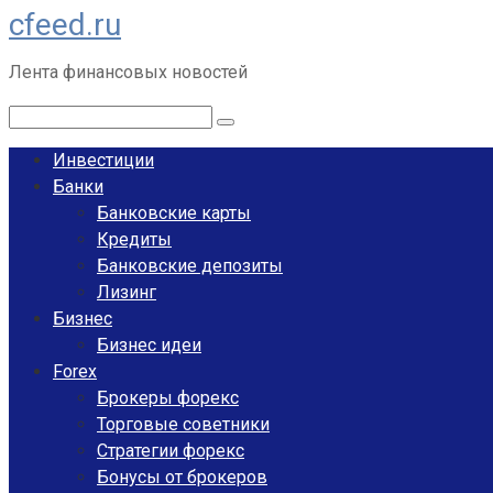
cfeed.ru
Перейти
к
Лента финансовых новостей
контенту
Поиск:
Инвестиции
Банки
Банковские карты
Кредиты
Банковские депозиты
Лизинг
Бизнес
Бизнес идеи
Forex
Брокеры форекс
Торговые советники
Стратегии форекс
Бонусы от брокеров