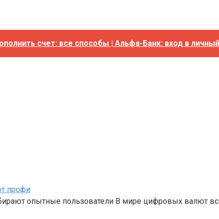
ополнить счет: все способы | Альфа-Банк: вход в личны
ют профи
бирают опытные пользователи В мире цифровых валют вс