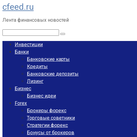
cfeed.ru
Перейти
к
Лента финансовых новостей
контенту
Поиск:
Инвестиции
Банки
Банковские карты
Кредиты
Банковские депозиты
Лизинг
Бизнес
Бизнес идеи
Forex
Брокеры форекс
Торговые советники
Стратегии форекс
Бонусы от брокеров