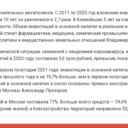
ательных мегаполисов. С 2011 по 2020 год вложения инве
за 10 лет он увеличился в 2,7 раза. В ближайшие 5 лет за
сти. Объем инвестиций в основной капитал в реальном в
 станут фармацевтика, медицина, химическая промышленн
политики и имущественно-земельных отношений Владимир
ческой ситуации, связанной с пандемией коронавируса, и
ий в 2020 году составили 3,6 трлн рублей, превысив показ
вом полугодии 2021 года: инвестиции в основной капитал з
 прошлого года и на 19,7% больше, чем в первом полугоди
ий в основной капитал и около половины прямых иностран
и Москвы Александр Прохоров.
 в Москве составила 77%. Больше всего средств — 39,4%
оме жилой) и благоустройство территорий направлено 30,