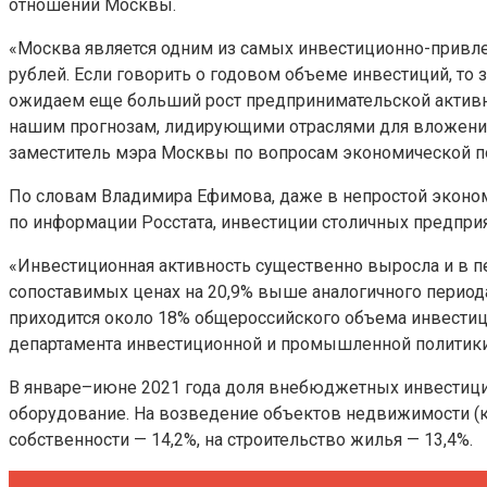
отношений Москвы.
«Москва является одним из самых инвестиционно-привлек
рублей. Если говорить о годовом объеме инвестиций, то 
ожидаем еще больший рост предпринимательской активно
нашим прогнозам, лидирующими отраслями для вложений
заместитель мэра Москвы по вопросам экономической 
По словам Владимира Ефимова, даже в непростой экономи
по информации Росстата, инвестиции столичных предприят
«Инвестиционная активность существенно выросла и в пер
сопоставимых ценах на 20,9% выше аналогичного периода
приходится около 18% общероссийского объема инвестиц
департамента инвестиционной и промышленной политик
В январе–июне 2021 года доля внебюджетных инвестиций
оборудование. На возведение объектов недвижимости (кр
собственности — 14,2%, на строительство жилья — 13,4%.