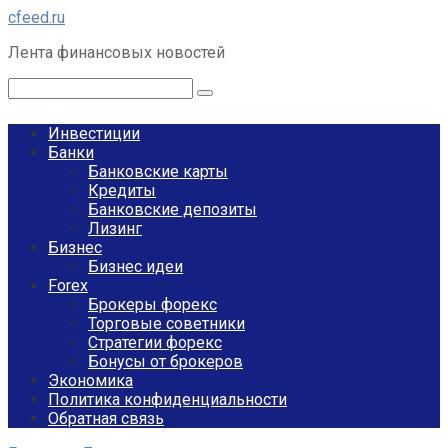
Перейти
cfeed.ru
к
Лента финансовых новостей
контенту
Поиск:
Инвестиции
Банки
Банковские карты
Кредиты
Банковские депозиты
Лизинг
Бизнес
Бизнес идеи
Forex
Брокеры форекс
Торговые советники
Стратегии форекс
Бонусы от брокеров
Экономика
Политика конфиденциальности
Обратная связь