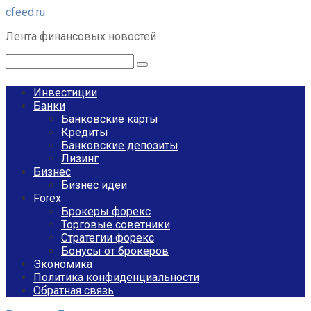
Перейти
cfeed.ru
к
Лента финансовых новостей
контенту
Поиск:
Инвестиции
Банки
Банковские карты
Кредиты
Банковские депозиты
Лизинг
Бизнес
Бизнес идеи
Forex
Брокеры форекс
Торговые советники
Стратегии форекс
Бонусы от брокеров
Экономика
Политика конфиденциальности
Обратная связь