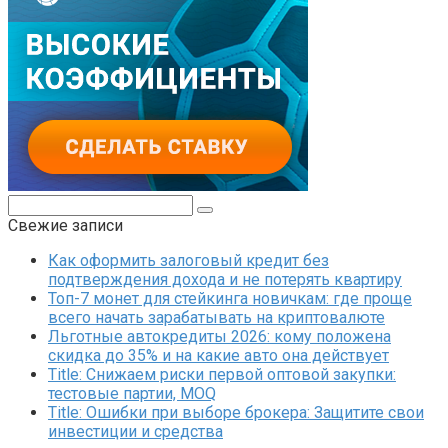
Поиск:
Свежие записи
Как оформить залоговый кредит без
подтверждения дохода и не потерять квартиру
Топ-7 монет для стейкинга новичкам: где проще
всего начать зарабатывать на криптовалюте
Льготные автокредиты 2026: кому положена
скидка до 35% и на какие авто она действует
Title: Снижаем риски первой оптовой закупки:
тестовые партии, MOQ
Title: Ошибки при выборе брокера: Защитите свои
инвестиции и средства