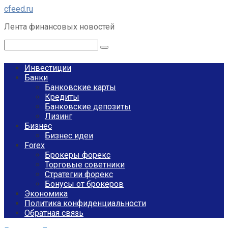
Перейти
cfeed.ru
к
Лента финансовых новостей
контенту
Поиск:
Инвестиции
Банки
Банковские карты
Кредиты
Банковские депозиты
Лизинг
Бизнес
Бизнес идеи
Forex
Брокеры форекс
Торговые советники
Стратегии форекс
Бонусы от брокеров
Экономика
Политика конфиденциальности
Обратная связь