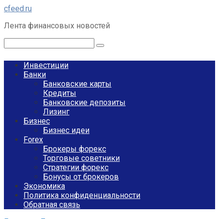
Перейти
cfeed.ru
к
Лента финансовых новостей
контенту
Поиск:
Инвестиции
Банки
Банковские карты
Кредиты
Банковские депозиты
Лизинг
Бизнес
Бизнес идеи
Forex
Брокеры форекс
Торговые советники
Стратегии форекс
Бонусы от брокеров
Экономика
Политика конфиденциальности
Обратная связь