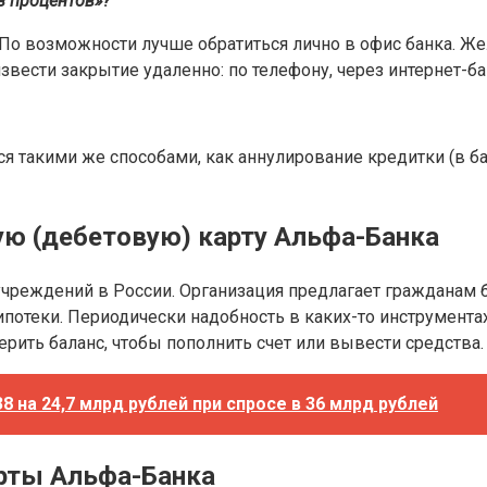
з процентов»?
По возможности лучше обратиться лично в офис банка. Же
вести закрытие удаленно: по телефону, через интернет-б
я такими же способами, как аннулирование кредитки (в ба
ю (дебетовую) карту Альфа-Банка
чреждений в России. Организация предлагает гражданам 
отеки. Периодически надобность в каких-то инструментах о
рить баланс, чтобы пополнить счет или вывести средства.
 на 24,7 млрд рублей при спросе в 36 млрд рублей
рты Альфа-Банка