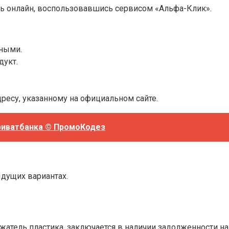
ть онлайн, воспользовавшись сервисом «Альфа-Клик».
нными.
дукт.
ресу, указанному на официальном сайте.
риватбанка © ПромоКодез
ыдущих вариантах.
атель пластика, заключается в наличии задолженности на с