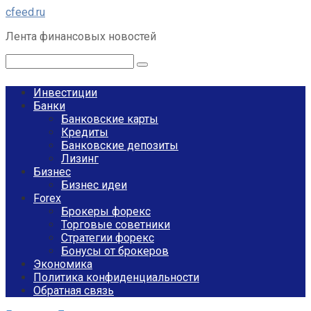
Перейти
cfeed.ru
к
Лента финансовых новостей
контенту
Поиск:
Инвестиции
Банки
Банковские карты
Кредиты
Банковские депозиты
Лизинг
Бизнес
Бизнес идеи
Forex
Брокеры форекс
Торговые советники
Стратегии форекс
Бонусы от брокеров
Экономика
Политика конфиденциальности
Обратная связь