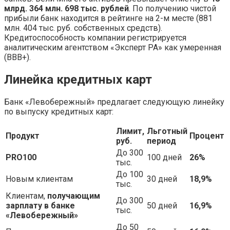
млрд. 364 млн. 698 тыс. рублей
. По получению чистой
прибыли банк находится в рейтинге на 2-м месте (881
млн. 404 тыс. руб. собственных средств).
Кредитоспособность компании регистрируется
аналитическим агентством «Эксперт РА» как умеренная
(ВВВ+).
Линейка кредитных карт
Банк «Левобережный» предлагает следующую линейку
по выпуску кредитных карт:
Лимит,
Льготный
Продукт
Процент
руб.
период
До 300
PRO100
100 дней
26%
тыс.
До 100
Новым клиентам
30 дней
18,9%
тыс.
Клиентам,
получающим
До 300
зарплату в банке
50 дней
16,9%
тыс.
«Левобережный»
До 50