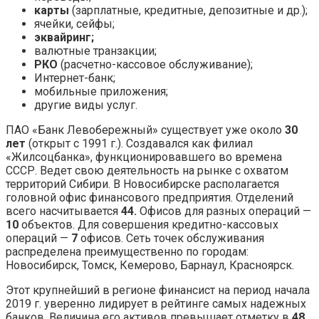
карты
(зарплатные, кредитные, депозитные и др.);
ячейки, сейфы;
эквайринг;
валютные транзакции;
РКО
(расчетно-кассовое обслуживание);
Интернет-банк;
мобильные приложения;
другие виды услуг.
ПАО «Банк Левобережный» существует уже около
30
лет
(открыт с 1991 г.). Создавался как филиал
«Жилсоцбанка», функционировавшего во времена
СССР. Ведет свою деятельность на рынке с охватом
территорий Сибири. В Новосибирске располагается
головной офис финансового предприятия. Отделений
всего насчитывается
44.
Офисов для разных операций —
10
объектов. Для совершения кредитно-кассовых
операций —
7
офисов. Сеть точек обслуживания
распределена преимущественно по городам:
Новосибирск, Томск, Кемерово, Барнаул, Красноярск.
Этот крупнейший в регионе финансист на период начала
2019 г. уверенно лидирует в рейтинге самых надежных
банков. Величина его активов превышает отметку в
48