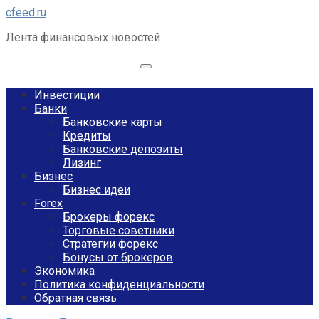
Перейти
cfeed.ru
к
Лента финансовых новостей
контенту
Поиск:
Инвестиции
Банки
Банковские карты
Кредиты
Банковские депозиты
Лизинг
Бизнес
Бизнес идеи
Forex
Брокеры форекс
Торговые советники
Стратегии форекс
Бонусы от брокеров
Экономика
Политика конфиденциальности
Обратная связь