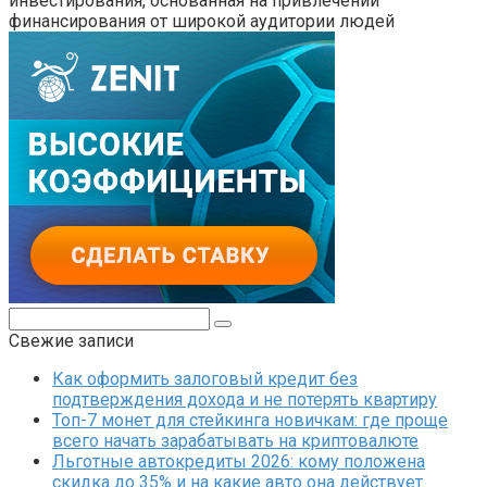
инвестирования, основанная на привлечении
финансирования от широкой аудитории людей
Поиск:
Свежие записи
Как оформить залоговый кредит без
подтверждения дохода и не потерять квартиру
Топ-7 монет для стейкинга новичкам: где проще
всего начать зарабатывать на криптовалюте
Льготные автокредиты 2026: кому положена
скидка до 35% и на какие авто она действует