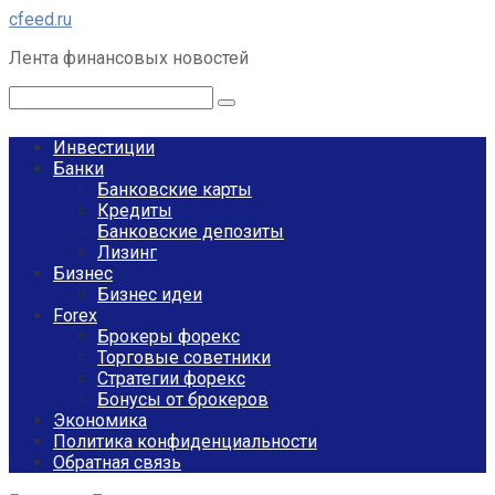
Перейти
cfeed.ru
к
Лента финансовых новостей
контенту
Поиск:
Инвестиции
Банки
Банковские карты
Кредиты
Банковские депозиты
Лизинг
Бизнес
Бизнес идеи
Forex
Брокеры форекс
Торговые советники
Стратегии форекс
Бонусы от брокеров
Экономика
Политика конфиденциальности
Обратная связь