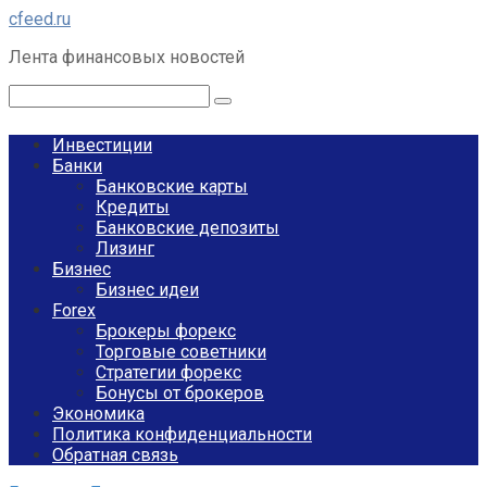
Перейти
cfeed.ru
к
Лента финансовых новостей
контенту
Поиск:
Инвестиции
Банки
Банковские карты
Кредиты
Банковские депозиты
Лизинг
Бизнес
Бизнес идеи
Forex
Брокеры форекс
Торговые советники
Стратегии форекс
Бонусы от брокеров
Экономика
Политика конфиденциальности
Обратная связь