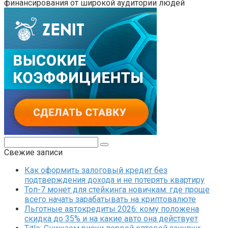
финансирования от широкой аудитории людей
Поиск:
Свежие записи
Как оформить залоговый кредит без
подтверждения дохода и не потерять квартиру
Топ-7 монет для стейкинга новичкам: где проще
всего начать зарабатывать на криптовалюте
Льготные автокредиты 2026: кому положена
скидка до 35% и на какие авто она действует