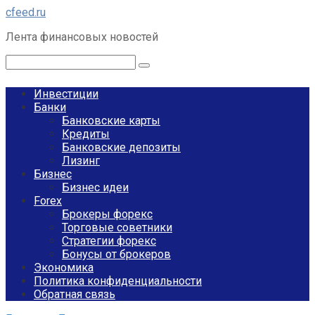
Перейти
cfeed.ru
к
Лента финансовых новостей
контенту
Поиск:
Инвестиции
Банки
Банковские карты
Кредиты
Банковские депозиты
Лизинг
Бизнес
Бизнес идеи
Forex
Брокеры форекс
Торговые советники
Стратегии форекс
Бонусы от брокеров
Экономика
Политика конфиденциальности
Обратная связь