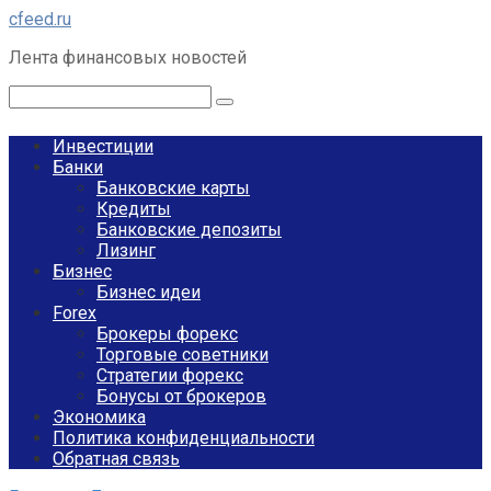
Перейти
cfeed.ru
к
Лента финансовых новостей
контенту
Поиск:
Инвестиции
Банки
Банковские карты
Кредиты
Банковские депозиты
Лизинг
Бизнес
Бизнес идеи
Forex
Брокеры форекс
Торговые советники
Стратегии форекс
Бонусы от брокеров
Экономика
Политика конфиденциальности
Обратная связь