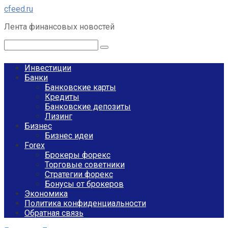
Перейти
cfeed.ru
к
Лента финансовых новостей
контенту
Поиск:
Инвестиции
Банки
Банковские карты
Кредиты
Банковские депозиты
Лизинг
Бизнес
Бизнес идеи
Forex
Брокеры форекс
Торговые советники
Стратегии форекс
Бонусы от брокеров
Экономика
Политика конфиденциальности
Обратная связь