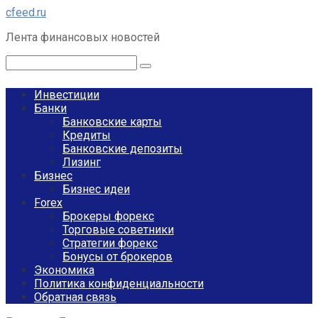
Перейти
cfeed.ru
к
Лента финансовых новостей
контенту
Поиск:
Инвестиции
Банки
Банковские карты
Кредиты
Банковские депозиты
Лизинг
Бизнес
Бизнес идеи
Forex
Брокеры форекс
Торговые советники
Стратегии форекс
Бонусы от брокеров
Экономика
Политика конфиденциальности
Обратная связь