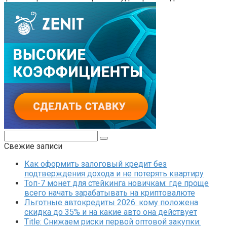
Поиск:
Свежие записи
Как оформить залоговый кредит без
подтверждения дохода и не потерять квартиру
Топ-7 монет для стейкинга новичкам: где проще
всего начать зарабатывать на криптовалюте
Льготные автокредиты 2026: кому положена
скидка до 35% и на какие авто она действует
Title: Снижаем риски первой оптовой закупки: