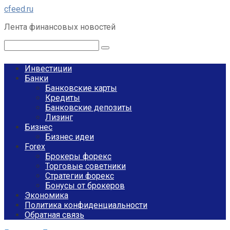
Перейти
cfeed.ru
к
Лента финансовых новостей
контенту
Поиск:
Инвестиции
Банки
Банковские карты
Кредиты
Банковские депозиты
Лизинг
Бизнес
Бизнес идеи
Forex
Брокеры форекс
Торговые советники
Стратегии форекс
Бонусы от брокеров
Экономика
Политика конфиденциальности
Обратная связь