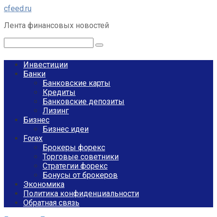
Перейти
cfeed.ru
к
Лента финансовых новостей
контенту
Поиск:
Инвестиции
Банки
Банковские карты
Кредиты
Банковские депозиты
Лизинг
Бизнес
Бизнес идеи
Forex
Брокеры форекс
Торговые советники
Стратегии форекс
Бонусы от брокеров
Экономика
Политика конфиденциальности
Обратная связь