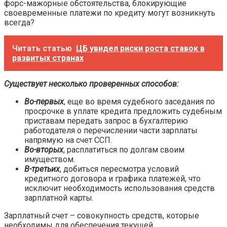
форс-мажорные обстоятельства, блокирующие
своевременные платежи по кредиту могут возникнуть
всегда?
Читать статью
ЦБ увидел риски роста ставок в
развитых странах
Существует несколько проверенных способов:
Во-первых
, еще во время судебного заседания по
просрочке в уплате кредита предложить судебным
приставам передать запрос в бухгалтерию
работодателя о перечислении части зарплаты
напрямую на счет ССП.
Во-вторых
, расплатиться по долгам своим
имуществом.
В-третьих
, добиться пересмотра условий
кредитного договора и графика платежей, что
исключит необходимость использования средств
зарплатной карты.
Зарплатный счет – совокупность средств, которые
необходимы для обеспечения текущей