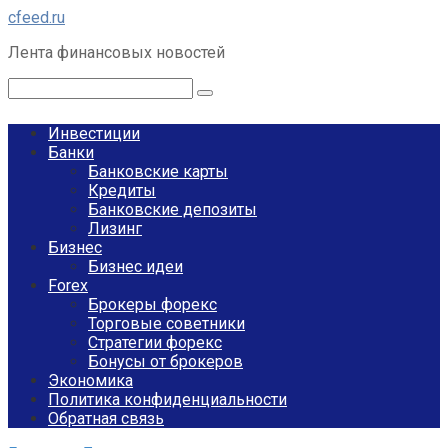
Перейти
cfeed.ru
к
Лента финансовых новостей
контенту
Поиск:
Инвестиции
Банки
Банковские карты
Кредиты
Банковские депозиты
Лизинг
Бизнес
Бизнес идеи
Forex
Брокеры форекс
Торговые советники
Стратегии форекс
Бонусы от брокеров
Экономика
Политика конфиденциальности
Обратная связь