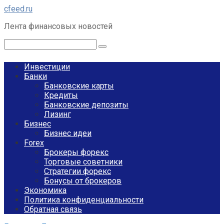
Перейти
cfeed.ru
к
Лента финансовых новостей
контенту
Поиск:
Инвестиции
Банки
Банковские карты
Кредиты
Банковские депозиты
Лизинг
Бизнес
Бизнес идеи
Forex
Брокеры форекс
Торговые советники
Стратегии форекс
Бонусы от брокеров
Экономика
Политика конфиденциальности
Обратная связь