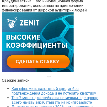
Краудинвестинг – это инновационная форма
инвестирования, основанная на привлечении
финансирования от широкой аудитории людей
Поиск:
Свежие записи
Как оформить залоговый кредит без
подтверждения дохода и не потерять квартиру
Топ-7 монет для стейкинга новичкам: где проще
всего начать зарабатывать на криптовалюте
Льготные автокредиты 2026: кому положена