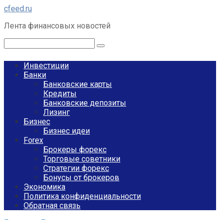
Перейти
cfeed.ru
к
Лента финансовых новостей
контенту
Поиск:
Инвестиции
Банки
Банковские карты
Кредиты
Банковские депозиты
Лизинг
Бизнес
Бизнес идеи
Forex
Брокеры форекс
Торговые советники
Стратегии форекс
Бонусы от брокеров
Экономика
Политика конфиденциальности
Обратная связь