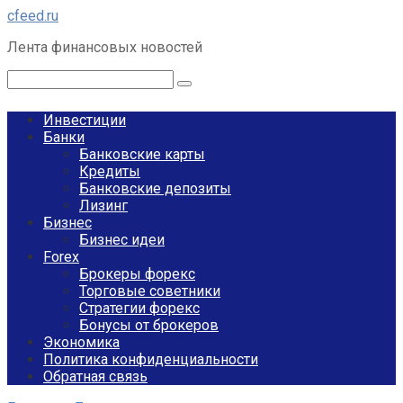
Перейти
cfeed.ru
к
Лента финансовых новостей
контенту
Поиск:
Инвестиции
Банки
Банковские карты
Кредиты
Банковские депозиты
Лизинг
Бизнес
Бизнес идеи
Forex
Брокеры форекс
Торговые советники
Стратегии форекс
Бонусы от брокеров
Экономика
Политика конфиденциальности
Обратная связь