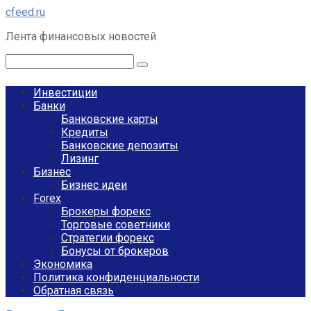
Перейти
cfeed.ru
к
Лента финансовых новостей
контенту
Поиск:
Инвестиции
Банки
Банковские карты
Кредиты
Банковские депозиты
Лизинг
Бизнес
Бизнес идеи
Forex
Брокеры форекс
Торговые советники
Стратегии форекс
Бонусы от брокеров
Экономика
Политика конфиденциальности
Обратная связь