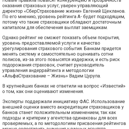
Новые правила повысят конкуренцию и прозрачность
оказания страховых услуг, уверен управляющий
директор «СберСтрахование жизни» Евгений Щекланов.
По его мнению, уровень рейтинга А- будет подходящим,
потому что такие страховщики обладают достаточным
капиталом для обеспечения выплат заемщикам.
Однако рейтинг не сможет показать объем покрытия,
уровень предоставляемой услуги и качество
урегулирования страхового события. Банкам придется
менять систему и самостоятельно оценивать сотни
полисов, из-за этого повысятся издержки, и есть риск
подорожания страховок, считает руководитель
управления андеррайтинга и методологии
«АльфаСтрахование – Жизнь» Вадим Цурупа.
В крупнейших банках не ответили на вопрос «Известий»
о том, как они оценивают изменения.
Эксперты поддержали инициативу ФАС. Использование
внешней оценки вместо аккредитации страховщиков у
банков станет положительным изменением, так как
подходы и критерии у агентства одинаковы для всех
проверяемых, а по методологиям присвоения рейтингов
можно сопоставить значения у разных агентств,