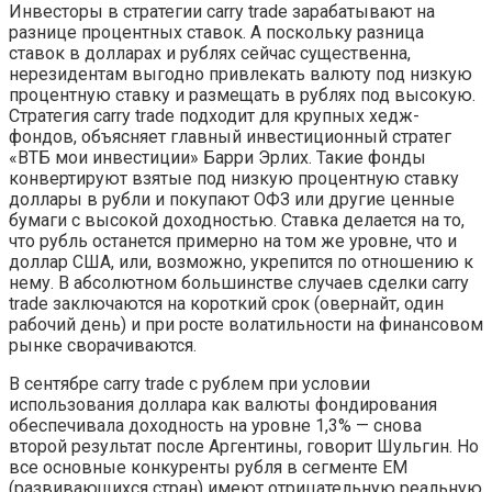
Инвесторы в стратегии carry trade зарабатывают на
разнице процентных ставок. А поскольку разница
ставок в долларах и рублях сейчас существенна,
нерезидентам выгодно привлекать валюту под низкую
процентную ставку и размещать в рублях под высокую.
Стратегия carry trade подходит для крупных хедж-
фондов, объясняет главный инвестиционный стратег
«ВТБ мои инвестиции» Барри Эрлих. Такие фонды
конвертируют взятые под низкую процентную ставку
доллары в рубли и покупают ОФЗ или другие ценные
бумаги с высокой доходностью. Ставка делается на то,
что рубль останется примерно на том же уровне, что и
доллар США, или, возможно, укрепится по отношению к
нему. В абсолютном большинстве случаев сделки carry
trade заключаются на короткий срок (овернайт, один
рабочий день) и при росте волатильности на финансовом
рынке сворачиваются.
В сентябре carry trade c рублем при условии
использования доллара как валюты фондирования
обеспечивала доходность на уровне 1,3% — снова
второй результат после Аргентины, говорит Шульгин. Но
все основные конкуренты рубля в сегменте ЕМ
(развивающихся стран) имеют отрицательную реальную