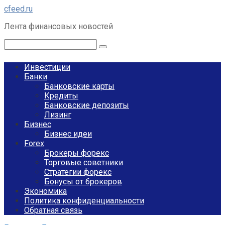
Перейти
cfeed.ru
к
Лента финансовых новостей
контенту
Поиск:
Инвестиции
Банки
Банковские карты
Кредиты
Банковские депозиты
Лизинг
Бизнес
Бизнес идеи
Forex
Брокеры форекс
Торговые советники
Стратегии форекс
Бонусы от брокеров
Экономика
Политика конфиденциальности
Обратная связь