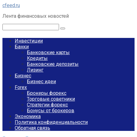
Перейти
cfeed.ru
к
Лента финансовых новостей
контенту
Поиск:
Инвестиции
Банки
Банковские карты
Кредиты
Банковские депозиты
Лизинг
Бизнес
Бизнес идеи
Forex
Брокеры форекс
Торговые советники
Стратегии форекс
Бонусы от брокеров
Экономика
Политика конфиденциальности
Обратная связь