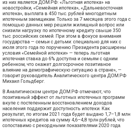
из них является ДОМ.РФ: «Льготная ипотека» на
новостройки, «Семейная ипотека», «Дальневосточная
ипотека», выплата в 450 тыс. рублей многодетным
ипотечным заемщикам. Только за 7 месяцев этого года с
помощью данных мер решили жилищный вопрос или
снизили нагрузку по ипотечному кредиту свыше 350
тыс. российских семей. При этом в фокусе внимания
государства — семьи с детьми: специально для них с
июля этого года по поручению Президента расширены
условия «Семейной ипотеки» — теперь льготная
ипотечная ставка до 6% доступна и семьям с одним
ребенком, что окажет долгосрочное позитивное
влияние на демографическую ситуацию в стране», —
говорит руководитель Аналитического центра ДОМ.РФ
Михаил Гольдберг.
В Аналитическом центре ДОМ.РФ отмечают, что
позитивный эффект от льготных ипотечных программ
вкупе с постепенным восстановлением доходов
населения поддержит доступность ипотеки. Как
результат, по итогам 2021 года будет выдано 1,7–1,8 млн
ипотечных кредитов на сумму 4,6–4,8 трлн рублей, что
сопоставимо с рекордными показателями 2020 года.