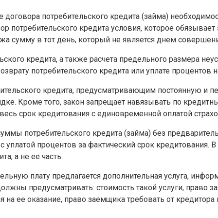
е договора потребительского кредита (займа) необходимо
ор потребительского кредита условия, которое обязывает
а сумму в тот день, который не является днем совершени
ьского кредита, а также расчета предельного размера неу
врату потребительского кредита или уплате процентов на
бительского кредита, предусматривающим постоянную и п
дке. Кроме того, закон запрещает навязывать по кредитн
весь срок кредитования с единовременной оплатой страх
суммы потребительского кредита (займа) без предварител
) с уплатой процентов за фактический срок кредитования.
а, а не ее часть.
ельную плату предлагается дополнительная услуга, информ
должны предусматривать: стоимость такой услуги, право за
 на ее оказание, право заемщика требовать от кредитор