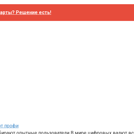
карты? Решение есть!
ют профи
бирают опытные пользователи В мире цифровых валют вс