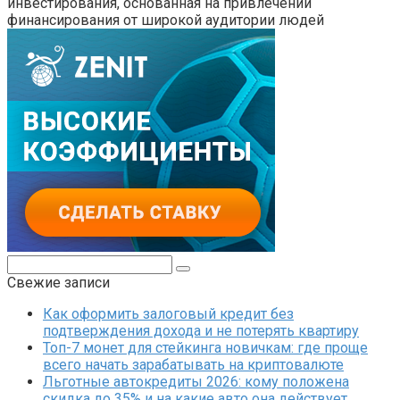
инвестирования, основанная на привлечении
финансирования от широкой аудитории людей
Поиск:
Свежие записи
Как оформить залоговый кредит без
подтверждения дохода и не потерять квартиру
Топ-7 монет для стейкинга новичкам: где проще
всего начать зарабатывать на криптовалюте
Льготные автокредиты 2026: кому положена
скидка до 35% и на какие авто она действует