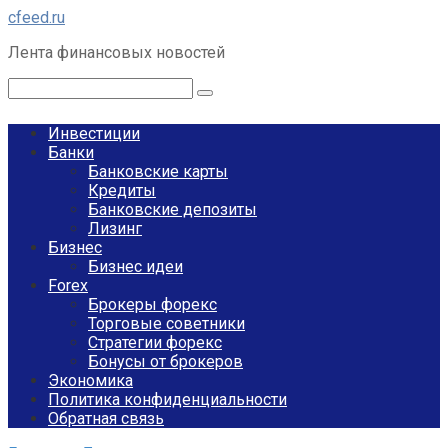
Перейти
cfeed.ru
к
Лента финансовых новостей
контенту
Поиск:
Инвестиции
Банки
Банковские карты
Кредиты
Банковские депозиты
Лизинг
Бизнес
Бизнес идеи
Forex
Брокеры форекс
Торговые советники
Стратегии форекс
Бонусы от брокеров
Экономика
Политика конфиденциальности
Обратная связь