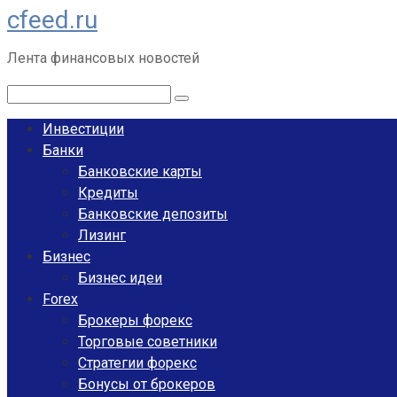
cfeed.ru
Перейти
к
Лента финансовых новостей
контенту
Поиск:
Инвестиции
Банки
Банковские карты
Кредиты
Банковские депозиты
Лизинг
Бизнес
Бизнес идеи
Forex
Брокеры форекс
Торговые советники
Стратегии форекс
Бонусы от брокеров