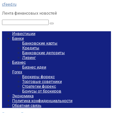
Перейти
cfeed.ru
к
Лента финансовых новостей
контенту
Поиск:
Инвестиции
Банки
Банковские карты
Кредиты
Банковские депозиты
Лизинг
Бизнес
Бизнес идеи
Forex
Брокеры форекс
Торговые советники
Стратегии форекс
Бонусы от брокеров
Экономика
Политика конфиденциальности
Обратная связь