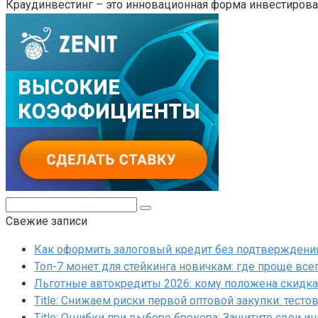
Краудинвестинг – это инновационная форма инвестирова
Поиск:
Свежие записи
Как оформить залоговый кредит без подтверждения 
Топ-7 монет для стейкинга новичкам: где проще все
Льготные автокредиты 2026: кому положена скидка 
Title: Снижаем риски первой оптовой закупки: тесто
Title: Ошибки при выборе брокера: Защитите свои и