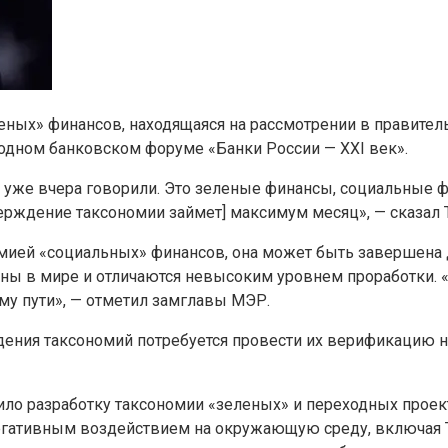
еных» финансов, находящаяся на рассмотрении в правител
одном банковском форуме «Банки России — XXI век».
 уже вчера говорили. Это зеленые финансы, социальные 
верждение таксономии займет] максимум месяц», — сказал 
мией «социальных» финансов, она может быть завершена д
ены в мире и отличаются невысоким уровнем проработки. 
му пути», — отметил замглавы МЭР.
ждения таксономий потребуется провести их верификацию 
ло разработку таксономии «зеленых» и переходных прое
егативным воздействием на окружающую среду, включая Т