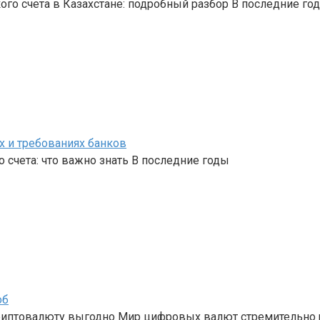
го счета в Казахстане: подробный разбор В последние го
х и требованиях банков
 счета: что важно знать В последние годы
об
криптовалюту выгодно Мир цифровых валют стремительно 