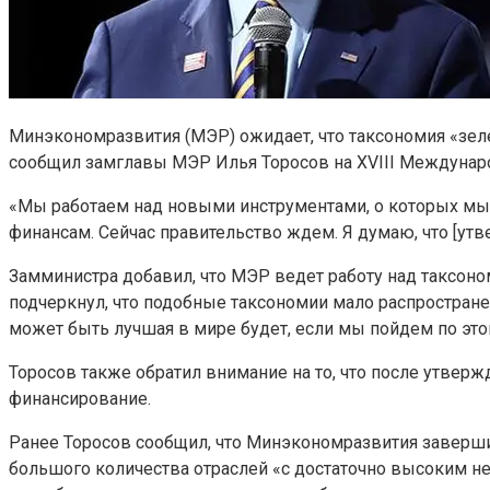
Минэкономразвития (МЭР) ожидает, что таксономия «зел
сообщил замглавы МЭР Илья Торосов на XVIII Междунар
«Мы работаем над новыми инструментами, о которых мы
финансам. Сейчас правительство ждем. Я думаю, что [ут
Замминистра добавил, что МЭР ведет работу над таксоно
подчеркнул, что подобные таксономии мало распростран
может быть лучшая в мире будет, если мы пойдем по это
Торосов также обратил внимание на то, что после утвер
финансирование.
Ранее Торосов сообщил, что Минэкономразвития заверши
большого количества отраслей «с достаточно высоким н