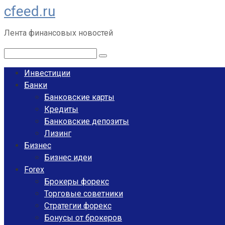
cfeed.ru
Перейти
к
Лента финансовых новостей
контенту
Поиск:
Инвестиции
Банки
Банковские карты
Кредиты
Банковские депозиты
Лизинг
Бизнес
Бизнес идеи
Forex
Брокеры форекс
Торговые советники
Стратегии форекс
Бонусы от брокеров